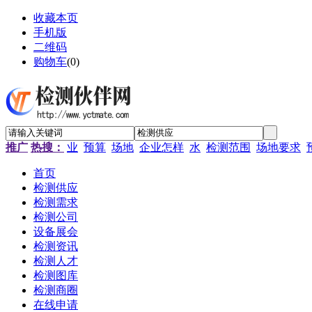
收藏本页
手机版
二维码
购物车
(
0
)
推广
热搜：
业
预算
场地
企业怎样
水
检测范围
场地要求
首页
检测供应
检测需求
检测公司
设备展会
检测资讯
检测人才
检测图库
检测商圈
在线申请