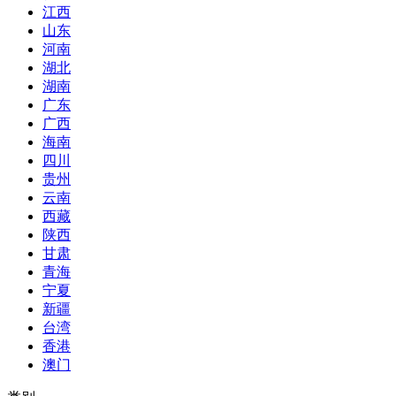
江西
山东
河南
湖北
湖南
广东
广西
海南
四川
贵州
云南
西藏
陕西
甘肃
青海
宁夏
新疆
台湾
香港
澳门