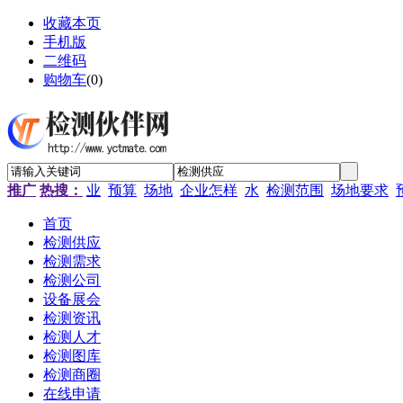
收藏本页
手机版
二维码
购物车
(
0
)
推广
热搜：
业
预算
场地
企业怎样
水
检测范围
场地要求
首页
检测供应
检测需求
检测公司
设备展会
检测资讯
检测人才
检测图库
检测商圈
在线申请