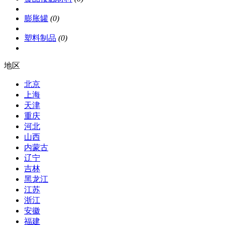
膨胀罐
(0)
塑料制品
(0)
地区
北京
上海
天津
重庆
河北
山西
内蒙古
辽宁
吉林
黑龙江
江苏
浙江
安徽
福建