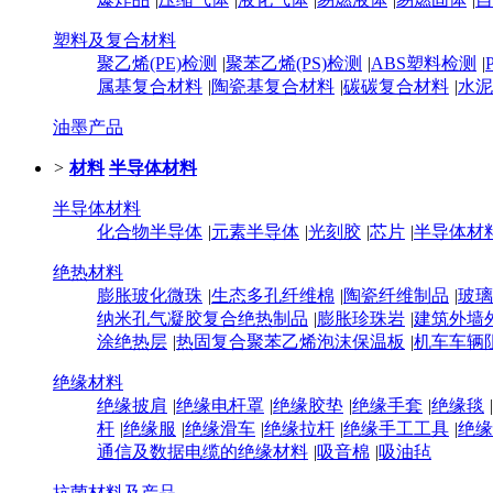
塑料及复合材料
聚乙烯(PE)检测
|
聚苯乙烯(PS)检测
|
ABS塑料检测
|
属基复合材料
|
‌陶瓷基复合材料‌
|
碳碳复合材料
|
水泥
油墨产品
>
材料
半导体材料
半导体材料
化合物半导体
|
元素半导体
|
光刻胶
|
芯片
|
半导体材
绝热材料
膨胀玻化微珠
|
生态多孔纤维棉
|
陶瓷纤维制品
|
玻璃
纳米孔气凝胶复合绝热制品
|
膨胀珍珠岩
|
建筑外墙
涂绝热层
|
热固复合聚苯乙烯泡沫保温板
|
机车车辆
绝缘材料
绝缘披肩
|
绝缘电杆罩
|
绝缘胶垫
|
绝缘手套
|
绝缘毯
|
杆
|
绝缘服
|
绝缘滑车
|
绝缘拉杆
|
绝缘手工工具
|
绝缘
通信及数据电缆的绝缘材料
|
吸音棉
|
吸油毡
抗菌材料及产品