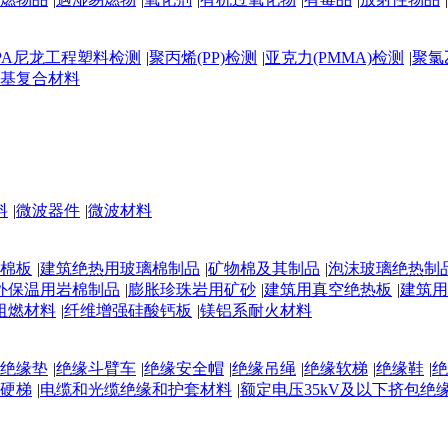
PA尼龙工程塑料检测
|
聚丙烯(PP)检测
|
亚克力(PMMA)检测
|
聚氯
基复合材料
料
|
微波器件
|
微波材料
棉板
|
建筑绝热用玻璃棉制品
|
矿物棉及其制品
|
泡沫玻璃绝热制
外保温用岩棉制品
|
膨胀珍珠岩用矿砂
|
建筑用真空绝热板
|
建筑用
阻燃材料
|
纤维增强硅酸钙板
|
镁铝系耐火材料
绝缘垫
|
绝缘斗臂车
|
绝缘安全帽
|
绝缘吊绳
|
绝缘软梯
|
绝缘鞋
|
绝
硬梯
|
电缆和光缆绝缘和护套材料
|
额定电压35kV及以下挤包绝