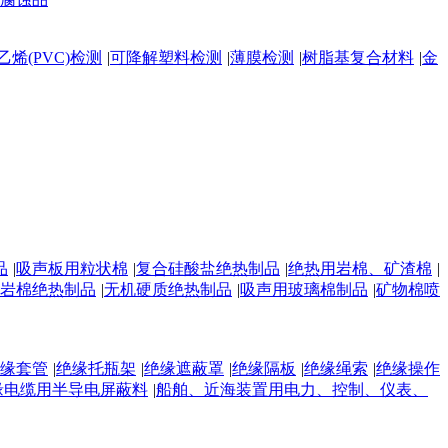
乙烯(PVC)检测
|
可降解塑料检测
|
薄膜检测
|
树脂基复合材料‌
|
金
品
|
吸声板用粒状棉
|
复合硅酸盐绝热制品
|
绝热用岩棉、矿渣棉
|
岩棉绝热制品
|
无机硬质绝热制品
|
吸声用玻璃棉制品
|
矿物棉喷
缘套管
|
绝缘托瓶架
|
绝缘遮蔽罩
|
绝缘隔板
|
绝缘绳索
|
绝缘操作
缘电缆用半导电屏蔽料
|
船舶、近海装置用电力、控制、仪表、