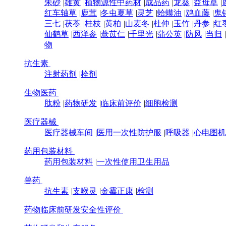
朱砂
|
雄黄
|
植物源性中药材
|
成品药
|
龙葵
|
益母草
|
红车轴草
|
鹿茸
|
冬虫夏草
|
灵芝
|
蛤蟆油
|
鸡血藤
|
鬼
三七
|
茯苓
|
桂枝
|
黄柏
|
山麦冬
|
杜仲
|
玉竹
|
丹参
|
红
仙鹤草
|
西洋参
|
薏苡仁
|
千里光
|
蒲公英
|
防风
|
当归
|
物
抗生素
注射药剂
|
栓剂
生物医药
肽粉
|
药物研发
|
临床前评价
|
细胞检测
医疗器械
医疗器械车间
|
医用一次性防护服
|
呼吸器
|
心电图机
药用包装材料
药用包装材料
|
一次性使用卫生用品
兽药
抗生素
|
支喉灵
|
金霉正康
|
检测
药物临床前研发安全性评价