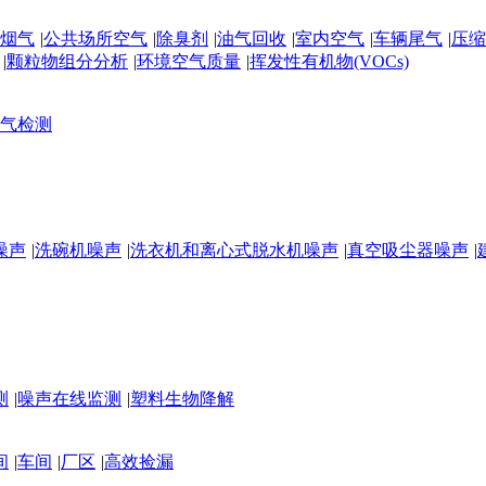
烟气
|
公共场所空气
|
除臭剂
|
油气回收
|
室内空气
|
车辆尾气
|
压缩
|
颗粒物组分分析
|
环境空气质量
|
挥发性有机物(VOCs)
气检测
噪声
|
洗碗机噪声
|
洗衣机和离心式脱水机噪声
|
真空吸尘器噪声
|
测
|
噪声在线监测
|
塑料生物降解
间
|
车间
|
厂区
|
高效捡漏