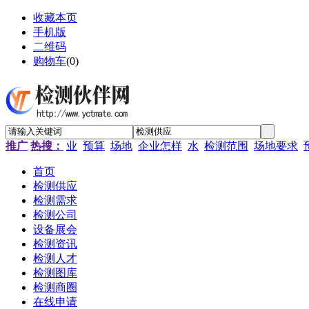
收藏本页
手机版
二维码
购物车
(
0
)
推广
热搜：
业
预算
场地
企业怎样
水
检测范围
场地要求
首页
检测供应
检测需求
检测公司
设备展会
检测资讯
检测人才
检测图库
检测商圈
在线申请