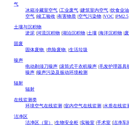
气
冰箱冷藏室空气
|
工业废气
|
建筑室内空气
|
饮食业油
空气
|
竣工验收
|
有害物质
|
空气污染物
|
VOC
|
PM2.5
土壤与沉积物
淤泥
|
河流沉积物
|
湖泊沉积物
|
土壤
|
海洋沉积物
|
废
固废
固体废物
|
危险废物
|
生活垃圾
噪声
电动剃须刀噪声
|
滚筒式干衣机噪声
|
毛发护理器具
噪声
|
噪声污染及振动环境检测
辐射
辐射
在线监测类
环境空气在线监测
|
室内空气在线监测
|
水质在线监
洁净区
洁净区（室）
|
生物安全柜
|
实验室
|
手术室
|
洁净车