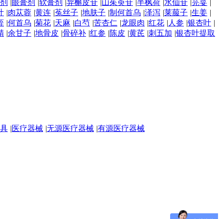
剂
|
眼膏剂
|
软膏剂
|
异槲皮苷
|
山茱萸苷
|
半枫荷
|
水仙苷
|
芫荽
|
叶
|
肉苁蓉
|
黄连
|
菟丝子
|
地肤子
|
制何首乌
|
泽泻
|
莱菔子
|
生姜
|
蛭
|
何首乌
|
菊花
|
天麻
|
白芍
|
苦杏仁
|
龙眼肉
|
红花
|
人参
|
银杏叶
|
精
|
余甘子
|
地骨皮
|
骨碎补
|
红参
|
陈皮
|
黄芪
|
刺五加
|
银杏叶提取
具
|
医疗器械
|
无源医疗器械
|
有源医疗器械