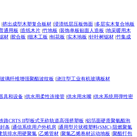
|
挤出成型木塑复合板材
|
浸渍纸层压板饰面
|
多层实木复合地板
普通用板
|
造纸木片
|
竹地板
|
装饰单板贴面人造板
|
地采暖用木
锯材
|
胶合板
|
细木工板
|
刨花板
|
实木地板
|
针叶树锯材
|
竹集成
玻璃纤维增强聚酯波纹板
|
浇注型工业有机玻璃板材
器具和设备
|
供水用柔性连接管
|
供水用水嘴
|
供水系统用弹性密
铁路CRTS II型板式无砟轨道高强挤塑板
|
铝箔面硬质聚氨酯泡
封条
|
通信系统用户外机房
|
通用型片状模塑料(SMC) 阻燃聚氯
建筑排水用硬聚氯
|
乙烯管材
|
聚氯乙烯卷材运动地板
|
聚酯打包