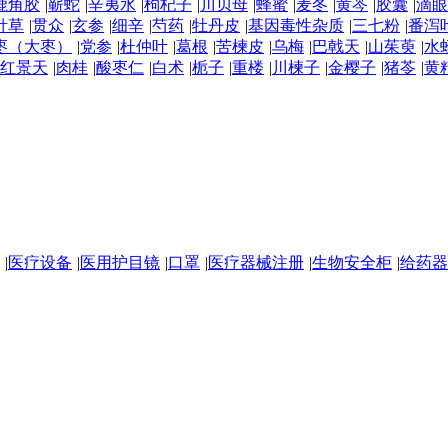
鹿角胶
|
蕲蛇
|
辛夷水
|
枸杞子
|
川贝母
|
蜂蜜
|
麦冬
|
黄芩
|
胶囊
|
滴眼
针草
|
贯众
|
玄参
|
细辛
|
芍药
|
牡丹皮
|
基因毒性杂质
|
三七粉
|
番泻
枣（大枣）
|
党参
|
杜仲叶
|
葛根
|
苦楝皮
|
乌梅
|
巴戟天
|
山茱萸
|
水
红景天
|
肉桂
|
酸枣仁
|
白术
|
栀子
|
重楼
|
川楝子
|
金樱子
|
猪苓
|
黄
|
医疗设备
|
医用护目镜
|
口罩
|
医疗器械注册
|
生物安全柜
|
给药器