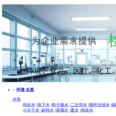
>
环境
水质
水质
纯化水
|
地下水
|
电子级水
|
二次供水
|
循环冷却水
|
锅
小分子水
|
超纯水
|
蒸馏水
|
废水
|
地表水