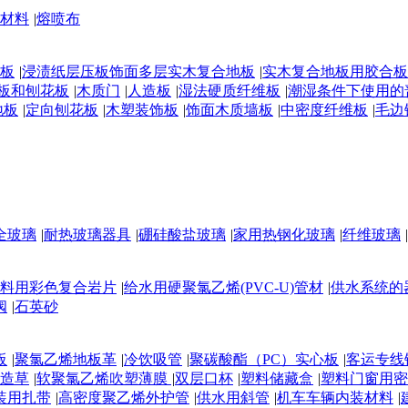
材料
|
熔喷布
板
|
浸渍纸层压板饰面多层实木复合地板
|
实木复合地板用胶合板
板和刨花板
|
木质门
|
人造板
|
湿法硬质纤维板
|
潮湿条件下使用的
地板
|
定向刨花板
|
木塑装饰板
|
饰面木质墙板
|
中密度纤维板
|
毛边
全玻璃
|
耐热玻璃器具
|
硼硅酸盐玻璃
|
家用热钢化玻璃
|
纤维玻璃
|
料用彩色复合岩片
|
给水用硬聚氯乙烯(PVC-U)管材
|
供水系统的
阀
|
石英砂
板
|
聚氯乙烯地板革
|
冷饮吸管
|
聚碳酸酯（PC）实心板
|
客运专线
造草
|
软聚氯乙烯吹塑薄膜
|
双层口杯
|
塑料储藏盒
|
塑料门窗用密
装用扎带
|
高密度聚乙烯外护管
|
供水用斜管
|
机车车辆内装材料
|