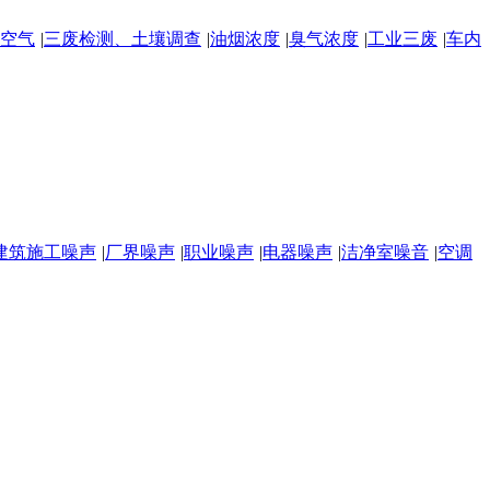
空气
|
三废检测、土壤调查
|
油烟浓度
|
臭气浓度
|
工业三废
|
车内
建筑施工噪声
|
厂界噪声
|
职业噪声
|
电器噪声
|
洁净室噪音
|
空调