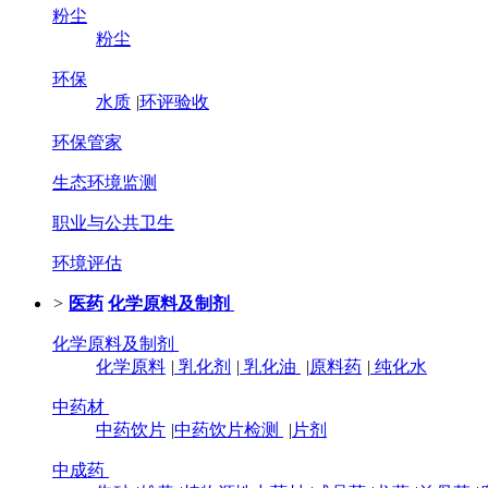
粉尘
粉尘
环保
水质
|
环评验收
环保管家
生态环境监测
职业与公共卫生
环境评估
>
医药
化学原料及制剂
化学原料及制剂
化学原料
|
乳化剂
|
乳化油
|
原料药
|
纯化水
中药材
中药饮片
|
中药饮片检测
|
片剂
中成药