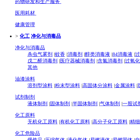
药物研发和生产服务
医用耗材
健康管理
>
化工
净化与消毒品
净化与消毒品
杀虫气雾剂
|
蚊香
|
消毒剂
|
醇类消毒液
|
84消毒液
|
过
戊二醛消毒剂
|
医疗器械消毒剂
|
含氯消毒剂
|
过氧化
其他
油漆涂料
溶剂型涂料
|
粉末型涂料
|
高固体分涂料
|
金属涂料
|
试剂制剂
液体制剂
|
固体制剂
|
半固体制剂
|
气体制剂
|
一股试
化工原料
无机化工原料
|
有机化工原料
|
高分子化工原料
|
精细
化工危险品
爆炸品
|
压缩气体
|
液化气体
|
易燃液体
|
易燃固体
|
自