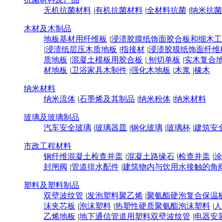
无机抗菌材料
|
有机抗菌材料
|
全材料抗菌
|
纳米抗菌
木材及木制品
地板基材用纤维板
|
浸渍胶膜纸饰面胶合板和细木工
|
浸渍纸层压木质地板
|
指接材
|
浸渍胶膜纸饰面纤维
质地板
|
混凝土模板用胶合板
|
刨切单板
|
实木复合
材地板
|
卫浴家具木制件
|
强化木地板
|
木浆
|
橡木
纳米材料
纳米流体
|
石墨烯及其制品
|
纳米粉体
|
纳米材料
玻璃及玻璃制品
汽车安全玻璃
|
玻璃器皿
|
钢化玻璃
|
玻璃杯
|
建筑安
市政工程材料
钢纤维混凝土检查井盖
|
混凝土路缘石
|
检查井盖
|
涂
封闸阀
|
管道排水配件
|
建筑物内与饮用水接触的角
塑料及塑料制品
双壁波纹管
|
发泡塑料聚乙烯
|
聚氨酯硬泡复合保温
沫夹芯板
|
泡沫塑料
|
热塑性硬质聚氨酯泡沫塑料
|
人
乙烯地板
|
地下通信管道用塑料双壁波纹管
|
电器安