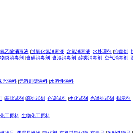
氧乙酸消毒液
|
过氧化氢消毒液
|
含氯消毒液
|
水处理剂
|
抑菌剂
|
物类消毒剂
|
含碘消毒剂
|
含溴消毒剂
|
醇类消毒剂
|
空气消毒剂
|
珠光涂料
|
无溶剂型涂料
|
水溶性涂料
剂
|
基础试剂
|
高纯试剂
|
色谱试剂
|
生化试剂
|
光谱纯试剂
|
指示剂
化工原料
|
生物化工原料
燃物品
|
遇湿易燃物
|
氧化剂
|
有机过氧化物
|
有毒品
|
放射性物品
|