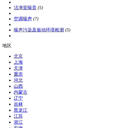
洁净室噪音
(5)
空调噪声
(7)
噪声污染及振动环境检测
(5)
地区
北京
上海
天津
重庆
河北
山西
内蒙古
辽宁
吉林
黑龙江
江苏
浙江