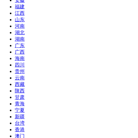
安徽
福建
江西
山东
河南
湖北
湖南
广东
广西
海南
四川
贵州
云南
西藏
陕西
甘肃
青海
宁夏
新疆
台湾
香港
澳门