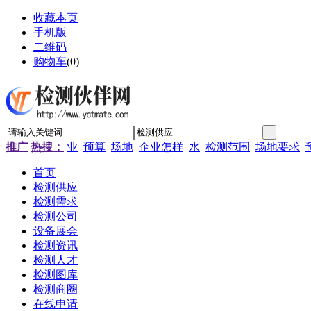
收藏本页
手机版
二维码
购物车
(
0
)
推广
热搜：
业
预算
场地
企业怎样
水
检测范围
场地要求
首页
检测供应
检测需求
检测公司
设备展会
检测资讯
检测人才
检测图库
检测商圈
在线申请