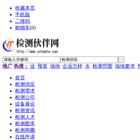
收藏本页
手机版
二维码
购物车
(
0
)
推广
热搜：
业
预算
场地
企业怎样
水
检测范围
场地要求
首页
检测供应
检测需求
检测公司
设备展会
检测资讯
检测人才
检测图库
检测商圈
在线申请