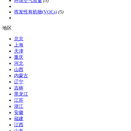
环境空气质量
(5)
挥发性有机物(VOCs)
(5)
地区
北京
上海
天津
重庆
河北
山西
内蒙古
辽宁
吉林
黑龙江
江苏
浙江
安徽
福建
江西
山东