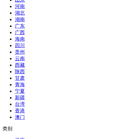
河南
湖北
湖南
广东
广西
海南
四川
贵州
云南
西藏
陕西
甘肃
青海
宁夏
新疆
台湾
香港
澳门
类别