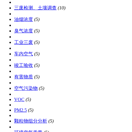
三废检测、土壤调查
(10)
油烟浓度
(5)
臭气浓度
(5)
工业三废
(5)
车内空气
(5)
竣工验收
(5)
有害物质
(5)
空气污染物
(5)
VOC
(5)
PM2.5
(5)
颗粒物组分分析
(5)