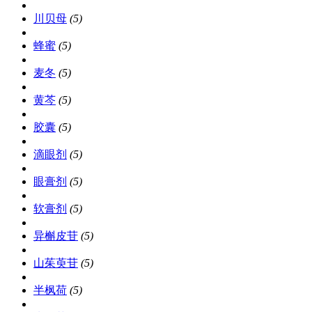
川贝母
(5)
蜂蜜
(5)
麦冬
(5)
黄芩
(5)
胶囊
(5)
滴眼剂
(5)
眼膏剂
(5)
软膏剂
(5)
异槲皮苷
(5)
山茱萸苷
(5)
半枫荷
(5)