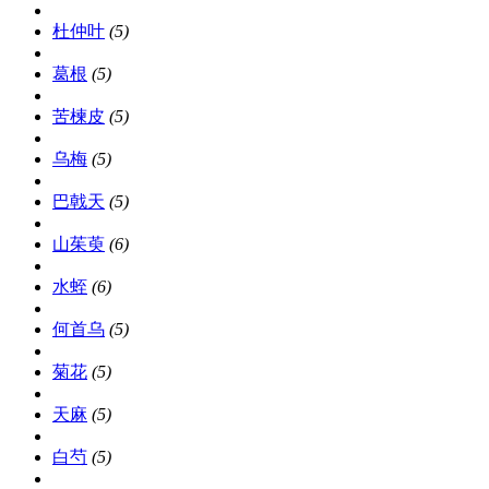
杜仲叶
(5)
葛根
(5)
苦楝皮
(5)
乌梅
(5)
巴戟天
(5)
山茱萸
(6)
水蛭
(6)
何首乌
(5)
菊花
(5)
天麻
(5)
白芍
(5)