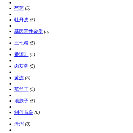
芍药
(5)
牡丹皮
(5)
基因毒性杂质
(5)
三七粉
(5)
番泻叶
(5)
肉苁蓉
(5)
黄连
(5)
菟丝子
(5)
地肤子
(5)
制何首乌
(0)
泽泻
(8)