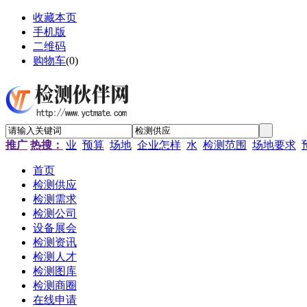
收藏本页
手机版
二维码
购物车
(
0
)
推广
热搜：
业
预算
场地
企业怎样
水
检测范围
场地要求
首页
检测供应
检测需求
检测公司
设备展会
检测资讯
检测人才
检测图库
检测商圈
在线申请