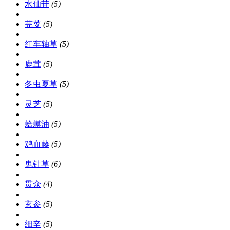
水仙苷
(5)
芫荽
(5)
红车轴草
(5)
鹿茸
(5)
冬虫夏草
(5)
灵芝
(5)
蛤蟆油
(5)
鸡血藤
(5)
鬼针草
(6)
贯众
(4)
玄参
(5)
细辛
(5)