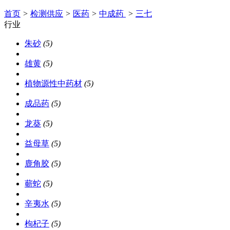
首页
>
检测供应
>
医药
>
中成药
>
三七
行业
朱砂
(5)
雄黄
(5)
植物源性中药材
(5)
成品药
(5)
龙葵
(5)
益母草
(5)
鹿角胶
(5)
蕲蛇
(5)
辛夷水
(5)
枸杞子
(5)