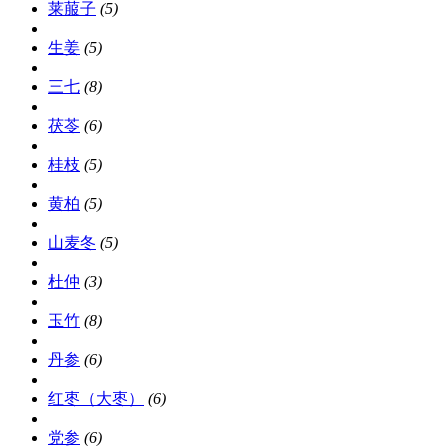
莱菔子
(5)
生姜
(5)
三七
(8)
茯苓
(6)
桂枝
(5)
黄柏
(5)
山麦冬
(5)
杜仲
(3)
玉竹
(8)
丹参
(6)
红枣（大枣）
(6)
党参
(6)