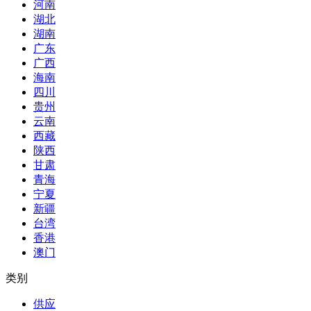
河南
湖北
湖南
广东
广西
海南
四川
贵州
云南
西藏
陕西
甘肃
青海
宁夏
新疆
台湾
香港
澳门
类别
供应