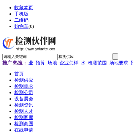
收藏本页
手机版
二维码
购物车
(
0
)
推广
热搜：
业
预算
场地
企业怎样
水
检测范围
场地要求
首页
检测供应
检测需求
检测公司
设备展会
检测资讯
检测人才
检测图库
检测商圈
在线申请