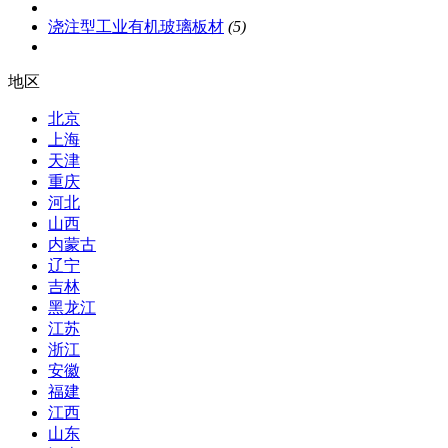
浇注型工业有机玻璃板材
(5)
地区
北京
上海
天津
重庆
河北
山西
内蒙古
辽宁
吉林
黑龙江
江苏
浙江
安徽
福建
江西
山东