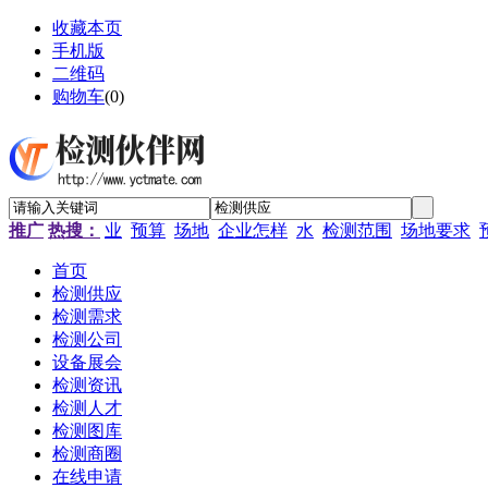
收藏本页
手机版
二维码
购物车
(
0
)
推广
热搜：
业
预算
场地
企业怎样
水
检测范围
场地要求
首页
检测供应
检测需求
检测公司
设备展会
检测资讯
检测人才
检测图库
检测商圈
在线申请