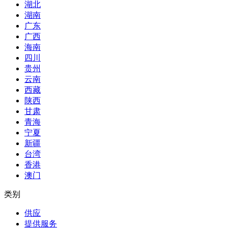
湖北
湖南
广东
广西
海南
四川
贵州
云南
西藏
陕西
甘肃
青海
宁夏
新疆
台湾
香港
澳门
类别
供应
提供服务