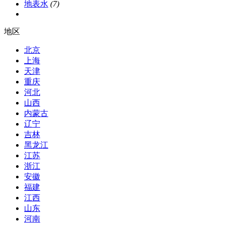
地表水
(7)
地区
北京
上海
天津
重庆
河北
山西
内蒙古
辽宁
吉林
黑龙江
江苏
浙江
安徽
福建
江西
山东
河南