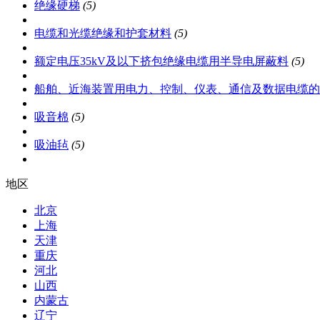
绝缘硬梯
(5)
电缆和光缆绝缘和护套材料
(5)
额定电压35kV及以下挤包绝缘电缆用半导电屏蔽料
(5)
船舶、近海装置用电力、控制、仪表、通信及数据电缆的
吸音棉
(5)
吸油毡
(5)
地区
北京
上海
天津
重庆
河北
山西
内蒙古
辽宁