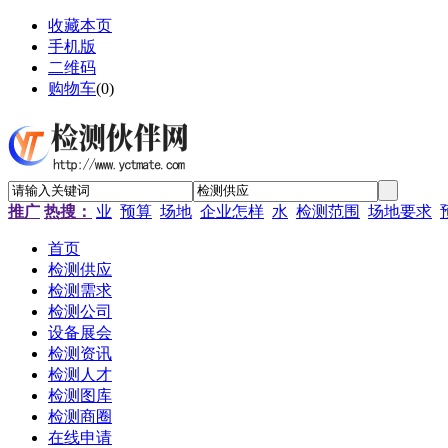
收藏本页
手机版
二维码
购物车
(
0
)
推广
热搜：
业
预算
场地
企业怎样
水
检测范围
场地要求
首页
检测供应
检测需求
检测公司
设备展会
检测资讯
检测人才
检测图库
检测商圈
在线申请