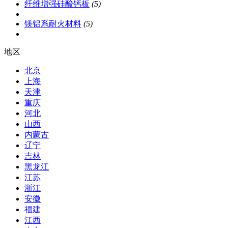
纤维增强硅酸钙板
(5)
镁铝系耐火材料
(5)
地区
北京
上海
天津
重庆
河北
山西
内蒙古
辽宁
吉林
黑龙江
江苏
浙江
安徽
福建
江西