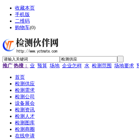
收藏本页
手机版
二维码
购物车
(
0
)
推广
热搜：
业
预算
场地
企业怎样
水
检测范围
场地要求
首页
检测供应
检测需求
检测公司
设备展会
检测资讯
检测人才
检测图库
检测商圈
在线申请