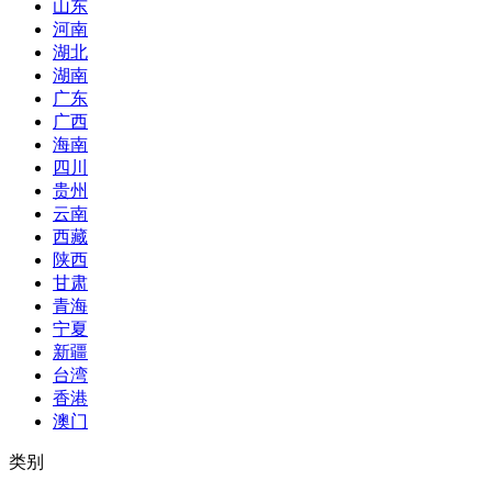
山东
河南
湖北
湖南
广东
广西
海南
四川
贵州
云南
西藏
陕西
甘肃
青海
宁夏
新疆
台湾
香港
澳门
类别