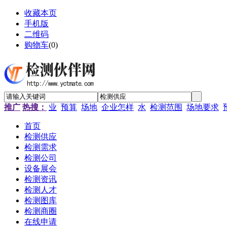
收藏本页
手机版
二维码
购物车
(
0
)
推广
热搜：
业
预算
场地
企业怎样
水
检测范围
场地要求
首页
检测供应
检测需求
检测公司
设备展会
检测资讯
检测人才
检测图库
检测商圈
在线申请