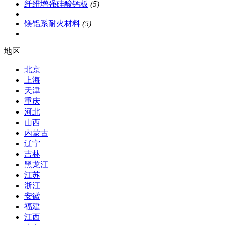
纤维增强硅酸钙板
(5)
镁铝系耐火材料
(5)
地区
北京
上海
天津
重庆
河北
山西
内蒙古
辽宁
吉林
黑龙江
江苏
浙江
安徽
福建
江西