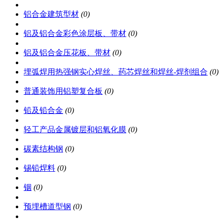
铝合金建筑型材
(0)
铝及铝合金彩色涂层板、带材
(0)
铝及铝合金压花板、带材
(0)
埋弧焊用热强钢实心焊丝、药芯焊丝和焊丝-焊剂组合
(0)
普通装饰用铝塑复合板
(0)
铅及铅合金
(0)
轻工产品金属镀层和铝氧化膜
(0)
碳素结构钢
(0)
锡铅焊料
(0)
铟
(0)
预埋槽道型钢
(0)