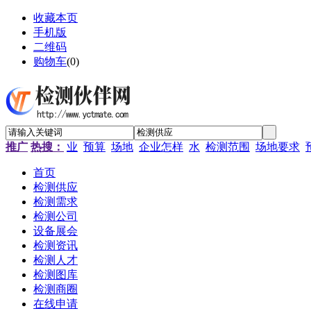
收藏本页
手机版
二维码
购物车
(
0
)
推广
热搜：
业
预算
场地
企业怎样
水
检测范围
场地要求
首页
检测供应
检测需求
检测公司
设备展会
检测资讯
检测人才
检测图库
检测商圈
在线申请