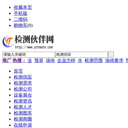
收藏本页
手机版
二维码
购物车
(
0
)
推广
热搜：
业
预算
场地
企业怎样
水
检测范围
场地要求
首页
检测供应
检测需求
检测公司
设备展会
检测资讯
检测人才
检测图库
检测商圈
在线申请