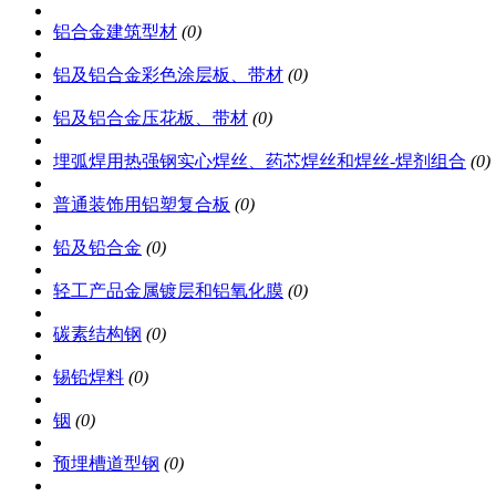
铝合金建筑型材
(0)
铝及铝合金彩色涂层板、带材
(0)
铝及铝合金压花板、带材
(0)
埋弧焊用热强钢实心焊丝、药芯焊丝和焊丝-焊剂组合
(0)
普通装饰用铝塑复合板
(0)
铅及铅合金
(0)
轻工产品金属镀层和铝氧化膜
(0)
碳素结构钢
(0)
锡铅焊料
(0)
铟
(0)
预埋槽道型钢
(0)