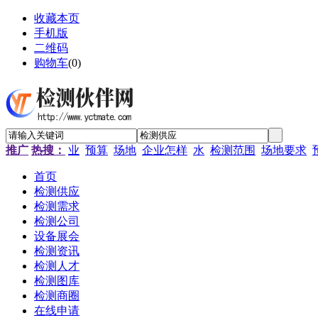
收藏本页
手机版
二维码
购物车
(
0
)
推广
热搜：
业
预算
场地
企业怎样
水
检测范围
场地要求
首页
检测供应
检测需求
检测公司
设备展会
检测资讯
检测人才
检测图库
检测商圈
在线申请