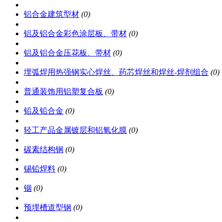
铝合金建筑型材
(0)
铝及铝合金彩色涂层板、带材
(0)
铝及铝合金压花板、带材
(0)
埋弧焊用热强钢实心焊丝、药芯焊丝和焊丝-焊剂组合
(0)
普通装饰用铝塑复合板
(0)
铅及铅合金
(0)
轻工产品金属镀层和铝氧化膜
(0)
碳素结构钢
(0)
锡铅焊料
(0)
铟
(0)
预埋槽道型钢
(0)