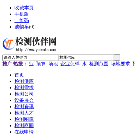
收藏本页
手机版
二维码
购物车
(
0
)
推广
热搜：
业
预算
场地
企业怎样
水
检测范围
场地要求
首页
检测供应
检测需求
检测公司
设备展会
检测资讯
检测人才
检测图库
检测商圈
在线申请