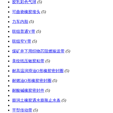
胶乳彩色气球
(5)
可曲挠橡胶接头
(5)
力车内胎
(5)
联组普通V带
(5)
联组窄V带
(5)
煤矿井下用织物芯阻燃输送带
(5)
美纹纸压敏胶粘带
(5)
耐高温润滑油O形橡胶密封圈
(5)
耐燃油O形橡胶密封圈
(5)
耐酸碱橡胶密封件
(5)
膨润土橡胶遇水膨胀止水条
(5)
平型传动带
(5)