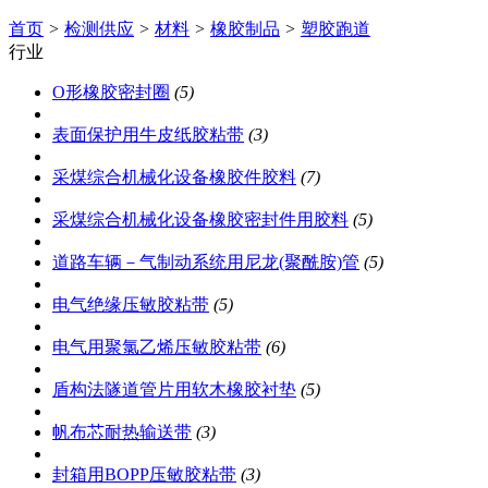
首页
>
检测供应
>
材料
>
橡胶制品
>
塑胶跑道
行业
O形橡胶密封圈
(5)
表面保护用牛皮纸胶粘带
(3)
采煤综合机械化设备橡胶件胶料
(7)
采煤综合机械化设备橡胶密封件用胶料
(5)
道路车辆－气制动系统用尼龙(聚酰胺)管
(5)
电气绝缘压敏胶粘带
(5)
电气用聚氯乙烯压敏胶粘带
(6)
盾构法隧道管片用软木橡胶衬垫
(5)
帆布芯耐热输送带
(3)
封箱用BOPP压敏胶粘带
(3)