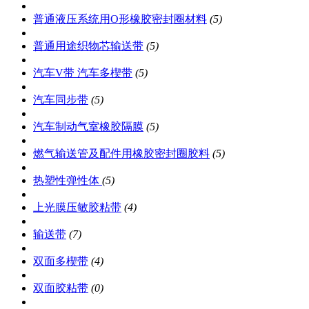
普通液压系统用O形橡胶密封圈材料
(5)
普通用途织物芯输送带
(5)
汽车V带 汽车多楔带
(5)
汽车同步带
(5)
汽车制动气室橡胶隔膜
(5)
燃气输送管及配件用橡胶密封圈胶料
(5)
热塑性弹性体
(5)
上光膜压敏胶粘带
(4)
输送带
(7)
双面多楔带
(4)
双面胶粘带
(0)