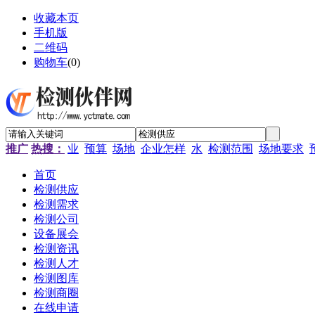
收藏本页
手机版
二维码
购物车
(
0
)
推广
热搜：
业
预算
场地
企业怎样
水
检测范围
场地要求
首页
检测供应
检测需求
检测公司
设备展会
检测资讯
检测人才
检测图库
检测商圈
在线申请