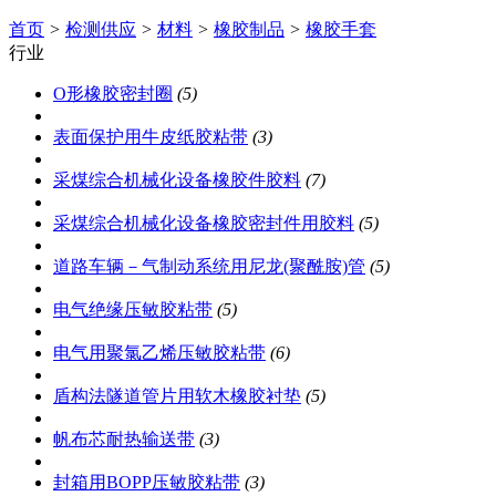
首页
>
检测供应
>
材料
>
橡胶制品
>
橡胶手套
行业
O形橡胶密封圈
(5)
表面保护用牛皮纸胶粘带
(3)
采煤综合机械化设备橡胶件胶料
(7)
采煤综合机械化设备橡胶密封件用胶料
(5)
道路车辆－气制动系统用尼龙(聚酰胺)管
(5)
电气绝缘压敏胶粘带
(5)
电气用聚氯乙烯压敏胶粘带
(6)
盾构法隧道管片用软木橡胶衬垫
(5)
帆布芯耐热输送带
(3)
封箱用BOPP压敏胶粘带
(3)