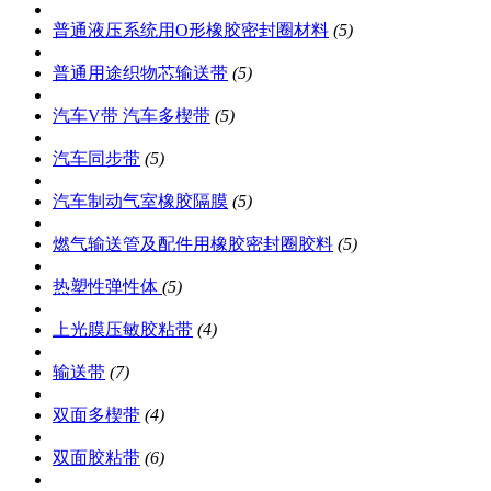
普通液压系统用O形橡胶密封圈材料
(5)
普通用途织物芯输送带
(5)
汽车V带 汽车多楔带
(5)
汽车同步带
(5)
汽车制动气室橡胶隔膜
(5)
燃气输送管及配件用橡胶密封圈胶料
(5)
热塑性弹性体
(5)
上光膜压敏胶粘带
(4)
输送带
(7)
双面多楔带
(4)
双面胶粘带
(6)