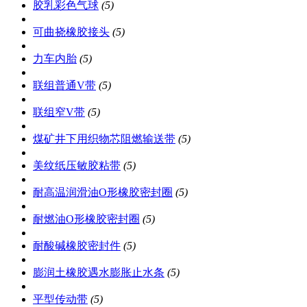
胶乳彩色气球
(5)
可曲挠橡胶接头
(5)
力车内胎
(5)
联组普通V带
(5)
联组窄V带
(5)
煤矿井下用织物芯阻燃输送带
(5)
美纹纸压敏胶粘带
(5)
耐高温润滑油O形橡胶密封圈
(5)
耐燃油O形橡胶密封圈
(5)
耐酸碱橡胶密封件
(5)
膨润土橡胶遇水膨胀止水条
(5)
平型传动带
(5)