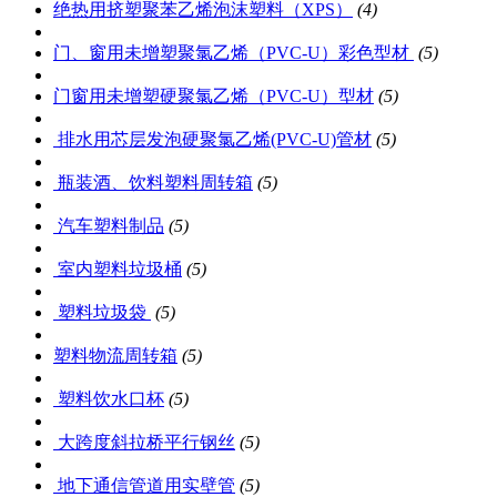
绝热用挤塑聚苯乙烯泡沫塑料（XPS）
(4)
门、窗用未增塑聚氯乙烯（PVC-U）彩色型材
(5)
门窗用未增塑硬聚氯乙烯（PVC-U）型材
(5)
排水用芯层发泡硬聚氯乙烯(PVC-U)管材
(5)
瓶装酒、饮料塑料周转箱
(5)
汽车塑料制品
(5)
室内塑料垃圾桶
(5)
塑料垃圾袋
(5)
塑料物流周转箱
(5)
塑料饮水口杯
(5)
大跨度斜拉桥平行钢丝
(5)
地下通信管道用实壁管
(5)