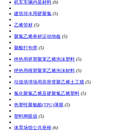
机车车辆内装材料
(9)
建筑排水用硬聚氯
(5)
乙烯管材
(5)
聚氯乙烯卷材运动地板
(5)
聚酯打包带
(5)
绝热用挤塑聚苯乙烯泡沫塑料
(5)
绝热用模塑聚苯乙烯泡沫材料
(5)
垃圾填埋场用高密度聚乙烯土工膜
(5)
氯化聚氯乙烯及硬聚氯乙烯塑料
(5)
热塑性聚氨酯(TPU)薄膜
(5)
塑料网眼袋
(5)
体育场馆公共座椅
(6)