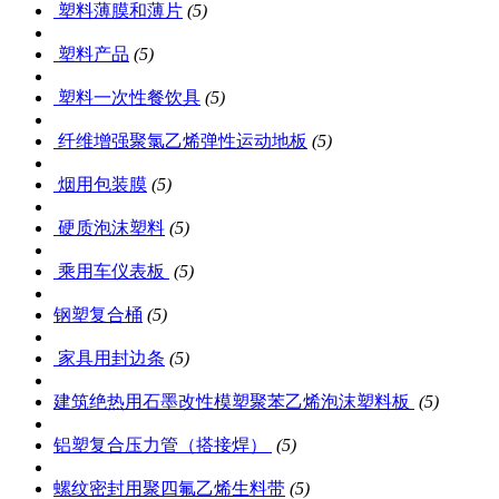
塑料薄膜和薄片
(5)
塑料产品
(5)
塑料一次性餐饮具
(5)
纤维增强聚氯乙烯弹性运动地板
(5)
烟用包装膜
(5)
硬质泡沫塑料
(5)
乘用车仪表板
(5)
钢塑复合桶
(5)
家具用封边条
(5)
建筑绝热用石墨改性模塑聚苯乙烯泡沫塑料板
(5)
铝塑复合压力管（搭接焊）
(5)
螺纹密封用聚四氟乙烯生料带
(5)