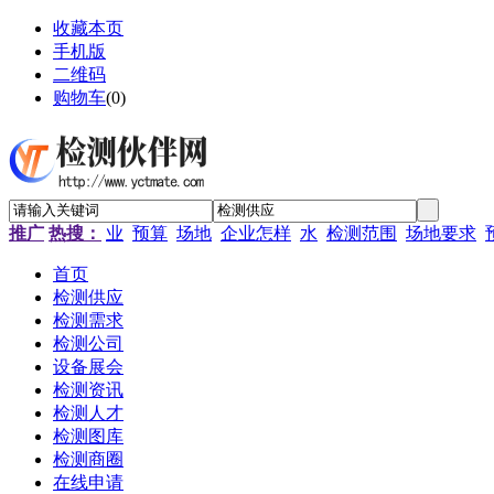
收藏本页
手机版
二维码
购物车
(
0
)
推广
热搜：
业
预算
场地
企业怎样
水
检测范围
场地要求
首页
检测供应
检测需求
检测公司
设备展会
检测资讯
检测人才
检测图库
检测商圈
在线申请