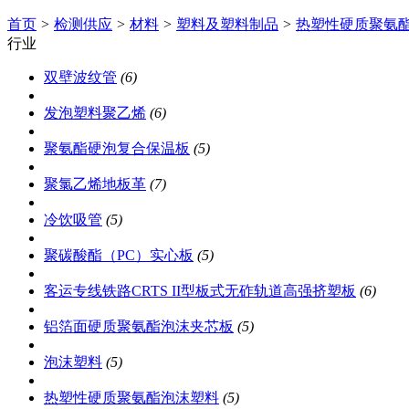
首页
>
检测供应
>
材料
>
塑料及塑料制品
>
热塑性硬质聚氨
行业
双壁波纹管
(6)
发泡塑料聚乙烯
(6)
聚氨酯硬泡复合保温板
(5)
聚氯乙烯地板革
(7)
冷饮吸管
(5)
聚碳酸酯（PC）实心板
(5)
客运专线铁路CRTS II型板式无砟轨道高强挤塑板
(6)
铝箔面硬质聚氨酯泡沫夹芯板
(5)
泡沫塑料
(5)
热塑性硬质聚氨酯泡沫塑料
(5)