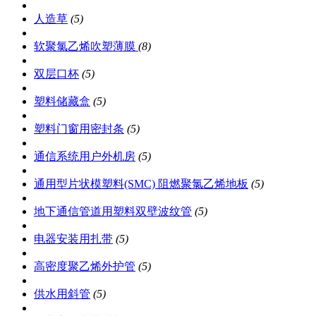
人造草
(5)
软聚氯乙烯吹塑薄膜
(8)
双层口杯
(5)
塑料储藏盒
(5)
塑料门窗用密封条
(5)
通信系统用户外机房
(5)
通用型片状模塑料(SMC) 阻燃聚氯乙烯地板
(5)
地下通信管道用塑料双壁波纹管
(5)
电器安装用扎带
(5)
高密度聚乙烯外护管
(5)
供水用斜管
(5)