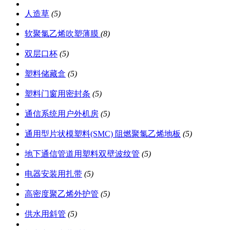
人造草
(5)
软聚氯乙烯吹塑薄膜
(8)
双层口杯
(5)
塑料储藏盒
(5)
塑料门窗用密封条
(5)
通信系统用户外机房
(5)
通用型片状模塑料(SMC) 阻燃聚氯乙烯地板
(5)
地下通信管道用塑料双壁波纹管
(5)
电器安装用扎带
(5)
高密度聚乙烯外护管
(5)
供水用斜管
(5)