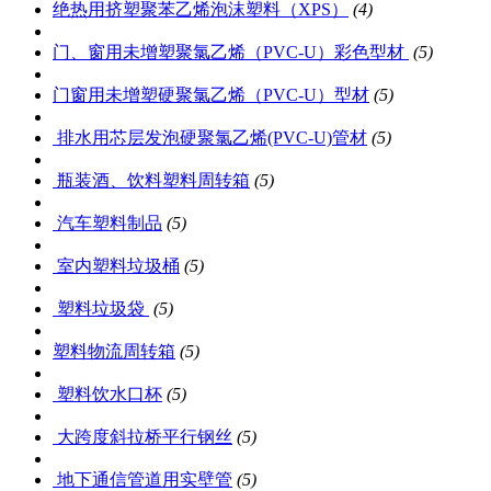
绝热用挤塑聚苯乙烯泡沫塑料（XPS）
(4)
门、窗用未增塑聚氯乙烯（PVC-U）彩色型材
(5)
门窗用未增塑硬聚氯乙烯（PVC-U）型材
(5)
排水用芯层发泡硬聚氯乙烯(PVC-U)管材
(5)
瓶装酒、饮料塑料周转箱
(5)
汽车塑料制品
(5)
室内塑料垃圾桶
(5)
塑料垃圾袋
(5)
塑料物流周转箱
(5)
塑料饮水口杯
(5)
大跨度斜拉桥平行钢丝
(5)
地下通信管道用实壁管
(5)