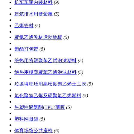
机车车辆内装材料
(9)
建筑排水用硬聚氯
(5)
乙烯管材
(5)
聚氯乙烯卷材运动地板
(5)
聚酯打包带
(5)
绝热用挤塑聚苯乙烯泡沫塑料
(5)
绝热用模塑聚苯乙烯泡沫材料
(5)
垃圾填埋场用高密度聚乙烯土工膜
(5)
氯化聚氯乙烯及硬聚氯乙烯塑料
(5)
热塑性聚氨酯(TPU)薄膜
(5)
塑料网眼袋
(5)
体育场馆公共座椅
(6)