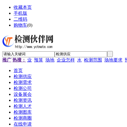
收藏本页
手机版
二维码
购物车
(
0
)
推广
热搜：
业
预算
场地
企业怎样
水
检测范围
场地要求
首页
检测供应
检测需求
检测公司
设备展会
检测资讯
检测人才
检测图库
检测商圈
在线申请