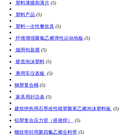
塑料薄膜和薄片
(5)
塑料产品
(5)
塑料一次性餐饮具
(5)
纤维增强聚氯乙烯弹性运动地板
(5)
烟用包装膜
(5)
硬质泡沫塑料
(5)
乘用车仪表板
(5)
钢塑复合桶
(5)
家具用封边条
(5)
建筑绝热用石墨改性模塑聚苯乙烯泡沫塑料板
(5)
铝塑复合压力管（搭接焊）
(5)
螺纹密封用聚四氟乙烯生料带
(5)