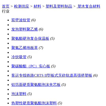
首页
>
检测供应
>
材料
>
塑料及塑料制品
>
塑木复合材料
行业
双壁波纹管
(6)
发泡塑料聚乙烯
(6)
聚氨酯硬泡复合保温板
(5)
聚氯乙烯地板革
(7)
冷饮吸管
(5)
聚碳酸酯（PC）实心板
(5)
客运专线铁路CRTS II型板式无砟轨道高强挤塑板
(6)
铝箔面硬质聚氨酯泡沫夹芯板
(5)
泡沫塑料
(5)
热塑性硬质聚氨酯泡沫塑料
(5)