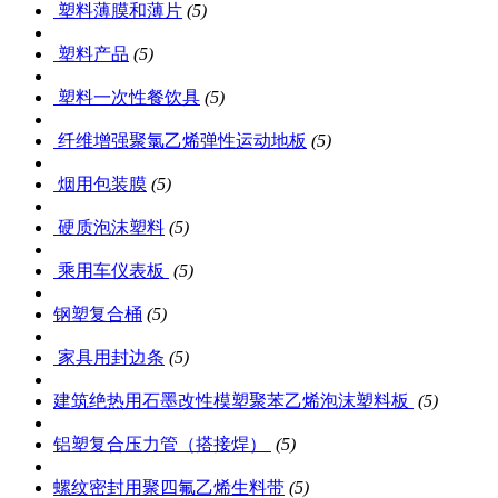
塑料薄膜和薄片
(5)
塑料产品
(5)
塑料一次性餐饮具
(5)
纤维增强聚氯乙烯弹性运动地板
(5)
烟用包装膜
(5)
硬质泡沫塑料
(5)
乘用车仪表板
(5)
钢塑复合桶
(5)
家具用封边条
(5)
建筑绝热用石墨改性模塑聚苯乙烯泡沫塑料板
(5)
铝塑复合压力管（搭接焊）
(5)
螺纹密封用聚四氟乙烯生料带
(5)