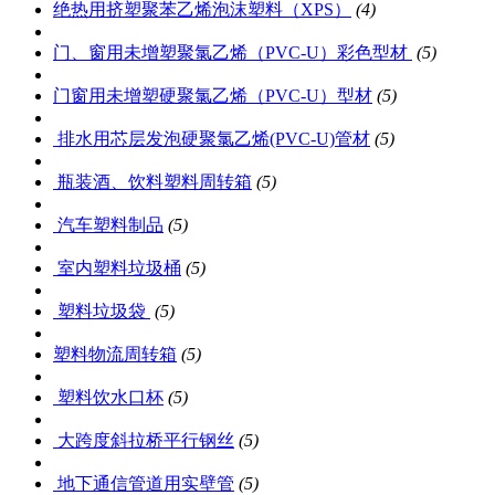
绝热用挤塑聚苯乙烯泡沫塑料（XPS）
(4)
门、窗用未增塑聚氯乙烯（PVC-U）彩色型材
(5)
门窗用未增塑硬聚氯乙烯（PVC-U）型材
(5)
排水用芯层发泡硬聚氯乙烯(PVC-U)管材
(5)
瓶装酒、饮料塑料周转箱
(5)
汽车塑料制品
(5)
室内塑料垃圾桶
(5)
塑料垃圾袋
(5)
塑料物流周转箱
(5)
塑料饮水口杯
(5)
大跨度斜拉桥平行钢丝
(5)
地下通信管道用实壁管
(5)