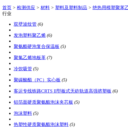
首页
>
检测供应
>
材料
>
塑料及塑料制品
>
绝热用模塑聚苯
行业
双壁波纹管
(6)
发泡塑料聚乙烯
(6)
聚氨酯硬泡复合保温板
(5)
聚氯乙烯地板革
(7)
冷饮吸管
(5)
聚碳酸酯（PC）实心板
(5)
客运专线铁路CRTS II型板式无砟轨道高强挤塑板
(6)
铝箔面硬质聚氨酯泡沫夹芯板
(5)
泡沫塑料
(5)
热塑性硬质聚氨酯泡沫塑料
(5)