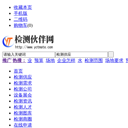
收藏本页
手机版
二维码
购物车
(
0
)
推广
热搜：
业
预算
场地
企业怎样
水
检测范围
场地要求
首页
检测供应
检测需求
检测公司
设备展会
检测资讯
检测人才
检测图库
检测商圈
在线申请