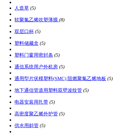
人造草
(5)
软聚氯乙烯吹塑薄膜
(8)
双层口杯
(5)
塑料储藏盒
(5)
塑料门窗用密封条
(5)
通信系统用户外机房
(5)
通用型片状模塑料(SMC) 阻燃聚氯乙烯地板
(5)
地下通信管道用塑料双壁波纹管
(5)
电器安装用扎带
(5)
高密度聚乙烯外护管
(5)
供水用斜管
(5)